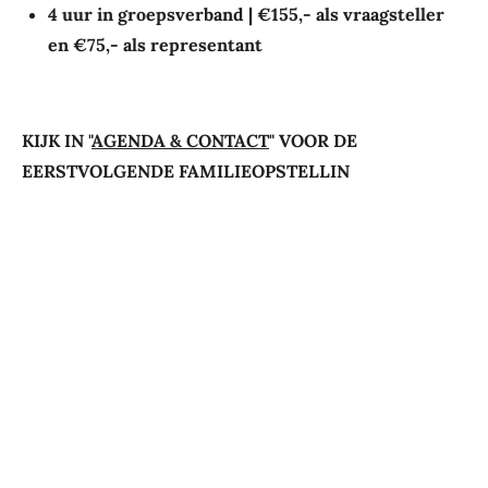
4 uur in groepsverband |
€155,- als vraagsteller
en €75,- als representant
KIJK IN "
AGENDA & CONTACT
" VOOR
DE
EERSTVOLGENDE FAMILIEOPSTELLIN
© 2021 - 2025 MOOI -
ALGEMENE VOORWAARDEN
-
PRIVACY VERKLARING
Powered by
JouwWeb