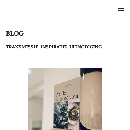
Ga
direct
naar
de
BLOG
hoofdinhoud
TRANSMISSIE. INSPIRATIE. UITNODIGING.